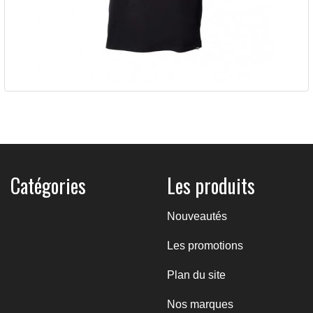
M T-SHIRT STAMP TEE - BLACK
39,36 €
Taille :
S
M
L
XL
2XL
3XL
Catégories
Les produits
Couleur :
NOIR
Nouveautés
Les promotions
Plan du site
Nos marques