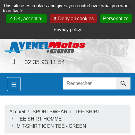
This site uses cookies and gives you control over what you want
Contact
Le magasin
Mon compte
to activate
OK, accept all
Deny all cookies
Personalize
S
hainement le site
www.avenel-motos.com
propose
Privacy policy
02.35.93.11.54
≡

Accueil
SPORTSWEAR
TEE SHIRT
S
TEE SHIRT HOMME
M T-SHIRT ICON TEE - GREEN