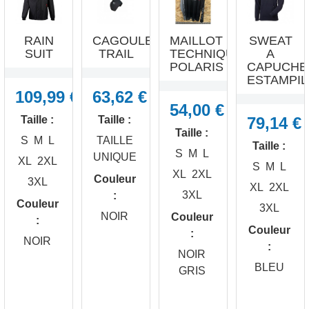
RAIN
CAGOULE
MAILLOT
SWEAT
SUIT
TRAIL
TECHNIQUE
A
POLARIS
CAPUCHE
ESTAMPILL
109,99 €
63,62 €
54,00 €
Taille :
Taille :
79,14 €
Taille :
S
M
L
TAILLE
Taille :
S
M
L
UNIQUE
XL
2XL
S
M
L
XL
2XL
Couleur
3XL
XL
2XL
3XL
:
Couleur
3XL
NOIR
Couleur
:
Couleur
:




NOIR
:
APERÇU
APERÇU
APERÇU
APERÇU
NOIR
RAPIDE
RAPIDE
RAPIDE
RAPIDE
BLEU
GRIS