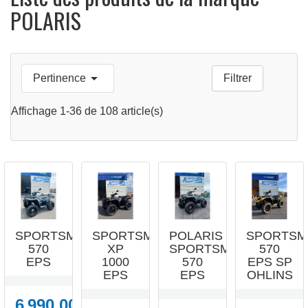
POLARIS





Pertinence
Filtrer
APERÇU
APERÇU
APERÇU
APERÇU
RAPIDE
RAPIDE
RAPIDE
RAPIDE
Affichage 1-36 de 108 article(s)
SPORTSMAN
SPORTSMAN
POLARIS
SPORTSM
570
XP
SPORTSMAN
570
EPS
1000
570
EPS SP
EPS
EPS
OHLINS
6 990,00 €