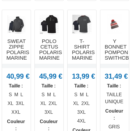
SWEAT
POLO
T-
Y
ZIPPE
CETUS
SHIRT
BONNET
POLARIS
POLARIS
POLARIS
POMPON
MARINE
MARINE
MARINE
SWITHCBA
40,99 €
45,99 €
13,99 €
31,49 €
Taille :
Taille :
Taille :
Taille :
S
M
L
S
M
L
S
M
L
TAILLE
UNIQUE
XL
3XL
XL
2XL
XL
2XL
Couleur
XXL
3XL
3XL
:
4XL
Couleur
Couleur




GRIS
:
:
APERÇU
APERÇU
APERÇU
APERÇU
Couleur