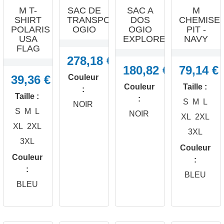
M T-
SAC DE
SAC A
M
SHIRT
TRANSPORT
DOS
CHEMISE
POLARIS
OGIO
OGIO
PIT -
USA
EXPLORER
NAVY
FLAG
278,18 €
180,82 €
79,14 €
39,36 €
Couleur
Couleur
Taille :
:
Taille :
:
S
M
L
NOIR
S
M
L
NOIR
XL
2XL
XL
2XL
3XL
3XL
Couleur




Couleur
:
APERÇU
APERÇU
APERÇU
APERÇU
:
RAPIDE
RAPIDE
RAPIDE
RAPIDE
BLEU
BLEU