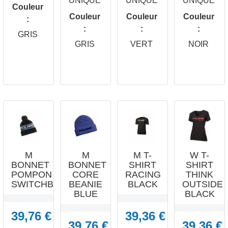
UNIQUE
UNIQUE
UNIQUE
Couleur
Couleur
Couleur
Couleur
:
:
:
:




GRIS
APERÇU
APERÇU
APERÇU
APERÇU
GRIS
VERT
NOIR
RAPIDE
RAPIDE
RAPIDE
RAPIDE
M
M
M T-
W T-
BONNET
BONNET
SHIRT
SHIRT
POMPON
CORE
RACING
THINK
SWITCHBACK...
BEANIE
BLACK
OUTSIDE
BLUE
BLACK
39,76 €
39,36 €
39,76 €
39,36 €