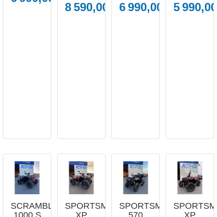
8 590,00 €
6 990,00 €
5 990,00




APERÇU
APERÇU
APERÇU
APERÇU
RAPIDE
RAPIDE
RAPIDE
RAPIDE
SCRAMBLER
SPORTSMAN
SPORTSMAN
SPORTSM
1000 S
XP
570
XP