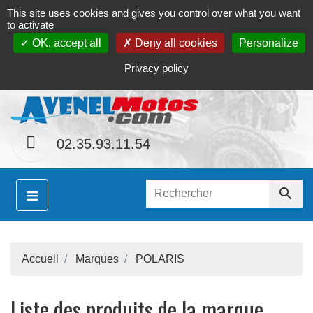
This site uses cookies and gives you control over what you want
Contact
Le magasin
Mon compte
to activate
OK, accept all
Deny all cookies
Personalize
S
inement le site
www.avenel-motos.com
proposer
Privacy policy
02.35.93.11.54
≡

Accueil
Marques
POLARIS
S
Liste des produits de la marque