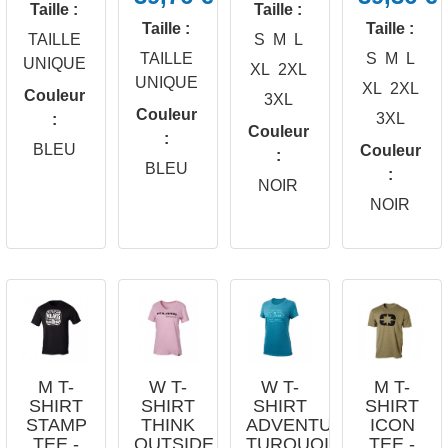
Taille :
Taille :
Taille :
Taille :
TAILLE
S
M
L
TAILLE
S
M
L
UNIQUE
XL
2XL
UNIQUE
XL
2XL
Couleur
3XL
Couleur
3XL
:
Couleur
:




BLEU
Couleur
:
APERÇU
APERÇU
APERÇU
APERÇU
BLEU
:
RAPIDE
RAPIDE
RAPIDE
RAPIDE
NOIR
NOIR
M T-
W T-
W T-
M T-
SHIRT
SHIRT
SHIRT
SHIRT
STAMP
THINK
ADVENTURE
ICON
TEE -
OUTSIDE
TURQUOISE
TEE -