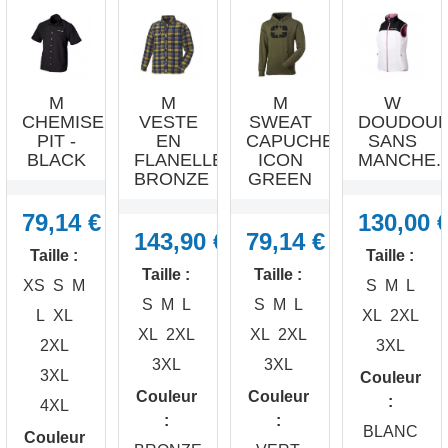
M
M
M
W
CHEMISE
VESTE
SWEAT
DOUDOU
PIT -
EN
CAPUCHE
SANS
BLACK
FLANELLE
ICON
MANCHE..
BRONZE
GREEN
79,14 €
130,00 
143,90 €
79,14 €
Taille :
Taille :
Taille :
Taille :
XS
S
M
S
M
L
S
M
L
S
M
L
L
XL
XL
2XL
XL
2XL
XL
2XL
2XL
3XL
3XL
3XL
3XL
Couleur
Couleur
Couleur
:
4XL
:
:
BLANC
Couleur