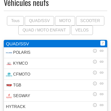
Véhicules neufs
Tous
QUAD/SSV
MOTO
SCOOTER
QUAD / MOTO ENFANT
VELOS
7
QUAD/SSV
info_outline
link
POLARIS
info_outline
link
KYMCO
info_outline
link
CFMOTO
info_outline
link
TGB
info_outline
link
SEGWAY
info_outline
link
HYTRACK