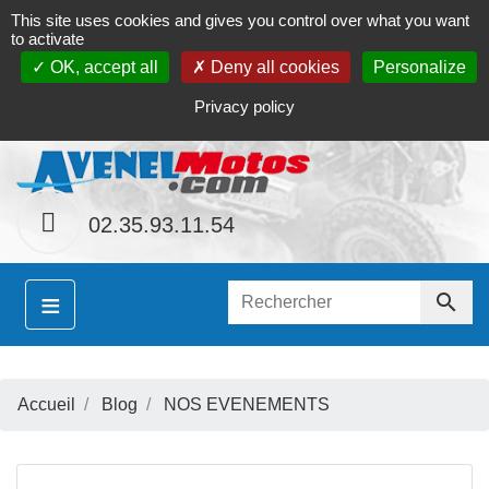
This site uses cookies and gives you control over what you want
Contact
Le magasin
Mon compte
to activate
OK, accept all
Deny all cookies
Personalize
S
nement le site
www.avenel-motos.com
proposera
Privacy policy
02.35.93.11.54
≡

Accueil
Blog
NOS EVENEMENTS
S