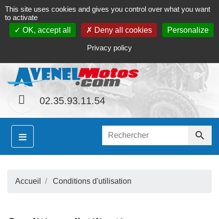
This site uses cookies and gives you control over what you want
Contact
Le magasin
Mon compte
to activate
OK, accept all
Deny all cookies
Personalize
S
nement le site
www.avenel-motos.com
proposera
l
Privacy policy
02.35.93.11.54
≡

Accueil
Conditions d'utilisation
S