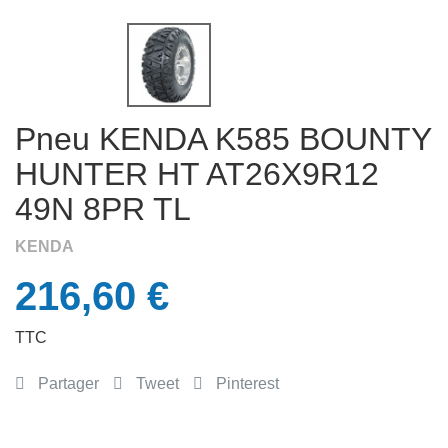
APERÇU RAPIDE

Pneu KENDA K585 BOUNTY
HUNTER HT AT26X9R12
49N 8PR TL
KENDA
216,60 €
TTC
Partager
Tweet
Pinterest