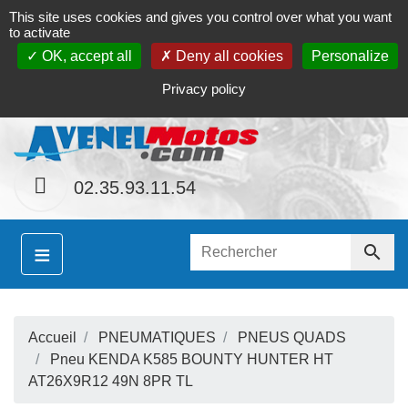
This site uses cookies and gives you control over what you want
Contact
Le magasin
Mon compte
to activate
OK, accept all
Deny all cookies
Personalize
S
ainement le site
www.avenel-motos.com
propose
Privacy policy
02.35.93.11.54
≡

Accueil
PNEUMATIQUES
PNEUS QUADS
S
Pneu KENDA K585 BOUNTY HUNTER HT
AT26X9R12 49N 8PR TL