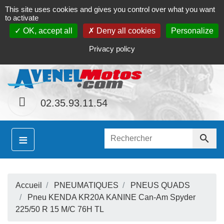
This site uses cookies and gives you control over what you want
Contact
Le magasin
Mon compte
to activate
OK, accept all
Deny all cookies
Personalize
S
ainement le site
www.avenel-motos.com
proposer
Privacy policy
02.35.93.11.54
≡

Accueil
PNEUMATIQUES
PNEUS QUADS
S
Pneu KENDA KR20A KANINE Can-Am Spyder
225/50 R 15 M/C 76H TL