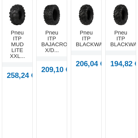
Pneu
Pneu
Pneu
Pneu
ITP
ITP
ITP
ITP
MUD
BAJACROSS
BLACKWATER...
BLACKWAT
LITE
X/D...
XXL...
206,04 €
194,82 
209,10 €
258,24 €




APERÇU
APERÇU
APERÇU
APERÇU
RAPIDE
RAPIDE
RAPIDE
RAPIDE