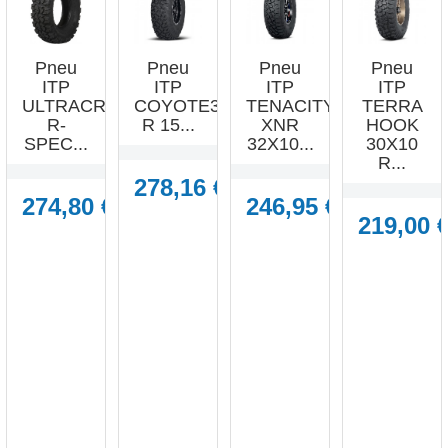
Pneu
Pneu
Pneu
Pneu
ITP
ITP
ITP
ITP
ULTRACROSS
COYOTE32X10
TENACITY
TERRA
R-
R 15...
XNR
HOOK
SPEC...
32X10...
30X10
R...
278,16 €
274,80 €
246,95 €
219,00 