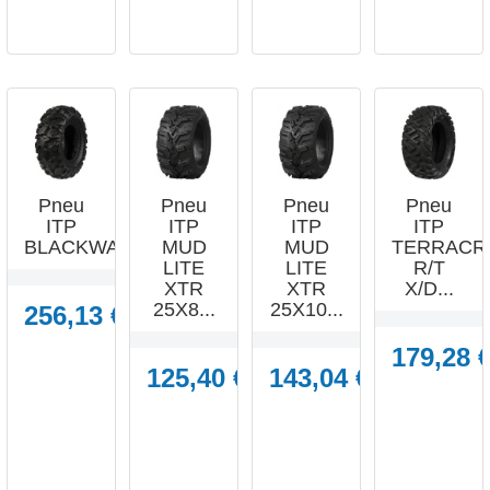
Pneu
Pneu
Pneu
Pneu
ITP
ITP
ITP
ITP
BLACKWATER...
MUD
MUD
TERRACR
LITE
LITE
R/T
XTR
XTR
X/D...
25X8...
25X10...
256,13 €
179,28 
125,40 €
143,04 €