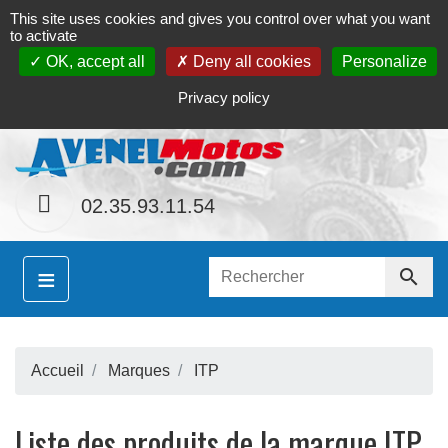
This site uses cookies and gives you control over what you want
Contact
Le magasin
Mon compte
to activate
OK, accept all
Deny all cookies
Personalize
S
inement le site
www.avenel-motos.com
proposer
Privacy policy
02.35.93.11.54
≡

Accueil
Marques
ITP
S
Liste des produits de la marque ITP