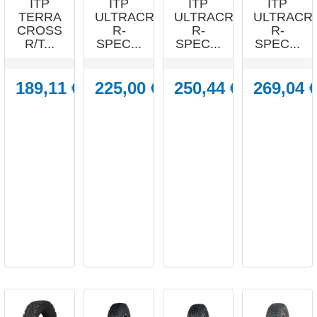
ITP
ITP
ITP
ITP
TERRA
ULTRACROSS
ULTRACROSS
ULTRACR
CROSS
R-
R-
R-
R/T...
SPEC...
SPEC...
SPEC...
189,11 €
225,00 €
250,44 €
269,04 




APERÇU
APERÇU
APERÇU
APERÇU
RAPIDE
RAPIDE
RAPIDE
RAPIDE