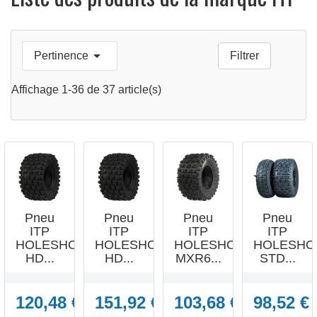





Pertinence
Filtrer
APERÇU
APERÇU
APERÇU
APERÇU
RAPIDE
RAPIDE
RAPIDE
RAPIDE
Affichage 1-36 de 37 article(s)
Pneu
Pneu
Pneu
Pneu
ITP
ITP
ITP
ITP
HOLESHOT
HOLESHOT
HOLESHOT
HOLESHO
HD...
HD...
MXR6...
STD...
120,48 €
151,92 €
103,68 €
98,52 €