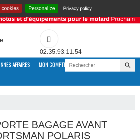
 cookies
Personalize
Privacy policy
os et d'équipements pour le motard
Prochainement
te
02.35.93.11.54
ONNES AFFAIRES
MON COMPTE

PORTE BAGAGE AVANT
ORTSMAN POLARIS