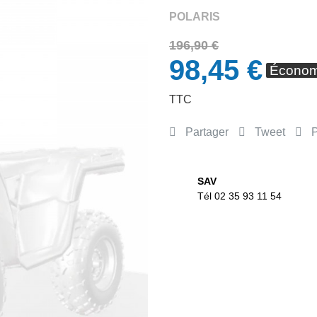
POLARIS
196,90 €
98,45 €
Économ
TTC
Partager
Tweet
P
SAV
Tél 02 35 93 11 54
APERÇU RAPIDE
APERÇU RAPID

