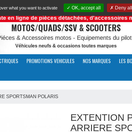
over what you want to activate
OK, accept all
Deny all
 en ligne de pièces détachées, d'accessoires mot
MOTOS/QUADS/SSV & SCOOTERS
iéces & Accessoires motos - Equipements du pilo
Véhicules neufs & occasions toutes marques
CTRIQUES
PROMOTIONS VEHICULES
NOS MARQUES
LES B
RE SPORTSMAN POLARIS
EXTENTION 
ARRIERE SP