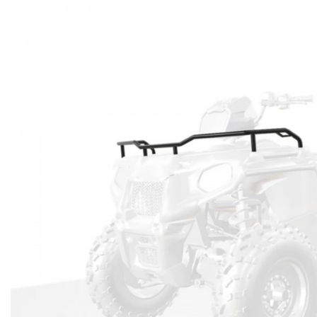
APERÇU RAPIDE
