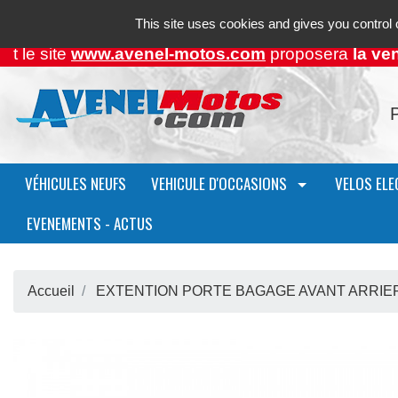
Contact
Le magasin
Mon compte
This site uses cookies and gives you control 
e site
www.avenel-motos.com
proposera
la vente
P
VÉHICULES NEUFS
VEHICULE D'OCCASIONS
VELOS ELE
EVENEMENTS - ACTUS
Accueil
EXTENTION PORTE BAGAGE AVANT ARRIE