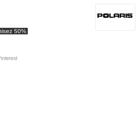
isez 50%
interest
E
APERÇU RAPIDE
