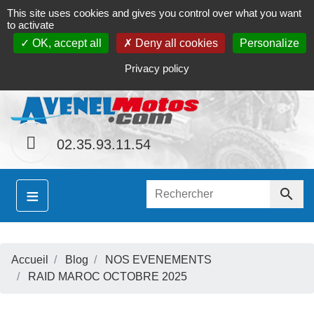
This site uses cookies and gives you control over what you want
Contact
Le magasin
Mon compte
to activate
OK, accept all
Deny all cookies
Personalize
S
hainement le site
www.avenel-motos.com
propose
Privacy policy
02.35.93.11.54
≡

Accueil
Blog
NOS EVENEMENTS
S
RAID MAROC OCTOBRE 2025