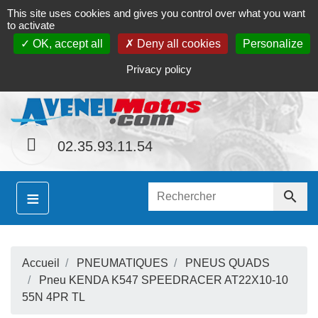
This site uses cookies and gives you control over what you want
Contact
Le magasin
Mon compte
to activate
OK, accept all
Deny all cookies
Personalize
S
hainement le site
www.avenel-motos.com
propose
Privacy policy
02.35.93.11.54
≡

Accueil
PNEUMATIQUES
PNEUS QUADS
S
Pneu KENDA K547 SPEEDRACER AT22X10-10
55N 4PR TL