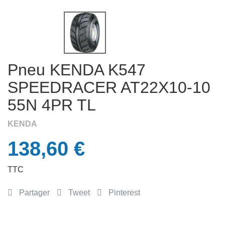
APERÇU RAPIDE

Pneu KENDA K547
SPEEDRACER AT22X10-10
55N 4PR TL
KENDA
138,60 €
TTC
Partager
Tweet
Pinterest