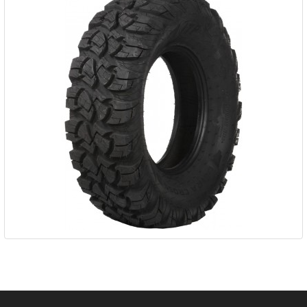
Pneu ITP ULTRACROSS R-SPEC...
207,48 €