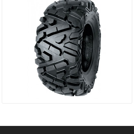
Pneu A.R.T. TOP-DOG 27X9-12...
149,80 €