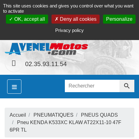
This site uses cookies and gives you control over what you want
Contact
Le magasin
Mon compte
to activate
OK, accept all
Deny all cookies
Personalize
S
ainement le site
www.avenel-motos.com
propose
Privacy policy
02.35.93.11.54
≡

Accueil
PNEUMATIQUES
PNEUS QUADS
S
Pneu KENDA K533XC KLAW AT22X11-10 47F
6PR TL