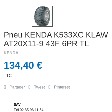
APERÇU RAPIDE

Pneu KENDA K533XC KLAW
AT20X11-9 43F 6PR TL
KENDA
134,40 €
TTC
Partager
Tweet
Pinterest
SAV
Tél 02 35 93 11 54