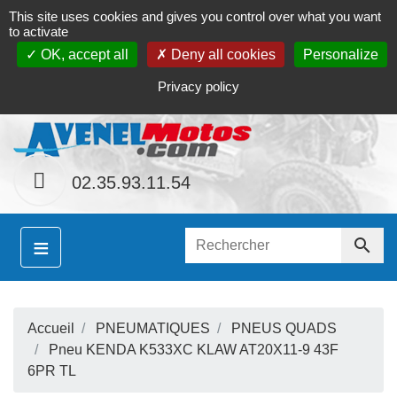
This site uses cookies and gives you control over what you want
Contact
Le magasin
Mon compte
to activate
OK, accept all
Deny all cookies
Personalize
S
ainement le site
www.avenel-motos.com
proposer
Privacy policy
02.35.93.11.54
≡

Accueil
PNEUMATIQUES
PNEUS QUADS
S
Pneu KENDA K533XC KLAW AT20X11-9 43F
6PR TL