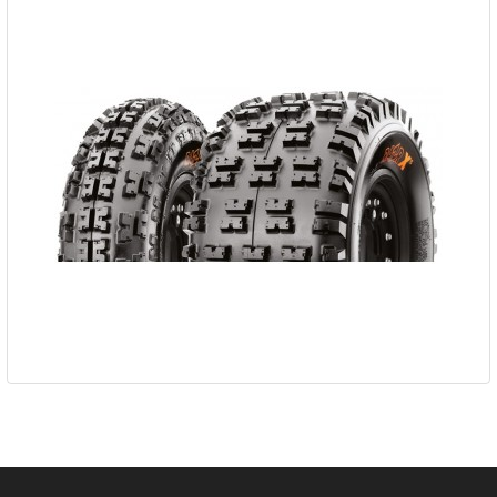
Pneu MAXXIS RAZR XC RS08...
167,10 €