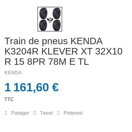
Train de pneus KENDA
K3204R KLEVER XT 32X10
R 15 8PR 78M E TL
APERÇU RAPIDE

KENDA
1 161,60 €
TTC
Partager
Tweet
Pinterest