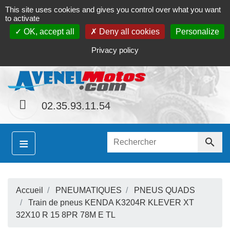
This site uses cookies and gives you control over what you want
Contact
Le magasin
Mon compte
to activate
OK, accept all
Deny all cookies
Personalize
S
ainement le site
www.avenel-motos.com
proposer
Privacy policy
02.35.93.11.54
≡

Accueil
PNEUMATIQUES
PNEUS QUADS
S
Train de pneus KENDA K3204R KLEVER XT
32X10 R 15 8PR 78M E TL