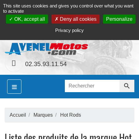
This site uses cookies and gives you control over what you want
Contact
Le magasin
Mon compte
to activate
OK, accept all
Deny all cookies
Personalize
S
hainement le site
www.avenel-motos.com
propose
Privacy policy
02.35.93.11.54
≡

Accueil
Marques
Hot Rods
S
Liste des produits de la marque Hot