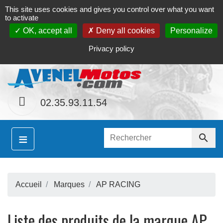
This site uses cookies and gives you control over what you want
Contact
Le magasin
Mon compte
to activate
OK, accept all
Deny all cookies
Personalize
S
hainement le site
www.avenel-motos.com
propos
Privacy policy
02.35.93.11.54
≡

Accueil
Marques
AP RACING
S
Liste des produits de la marque AP