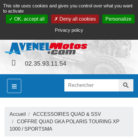
This site uses cookies and gives you control over what you want
Contact
Le magasin
Mon compte
to activate
OK, accept all
Deny all cookies
Personalize
S
inement le site
www.avenel-motos.com
proposer
Privacy policy
02.35.93.11.54
≡

Accueil
ACCESSOIRES QUAD & SSV
S
COFFRE QUAD GKA POLARIS TOURING XP
1000 / SPORTSMA