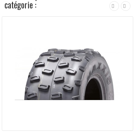
catégorie :
Pneu MAXXIS M976 AT20X10-9...