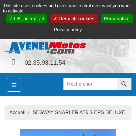
This site uses cookies and gives you control over what you want
Contact
Le magasin
Mon compte
to activate
OK, accept all
Deny all cookies
Personalize
S
ainement le site
www.avenel-motos.com
propose
Privacy policy
02.35.93.11.54
≡

Accueil
SEGWAY SNARLER AT6 S EPS DELUXE
S